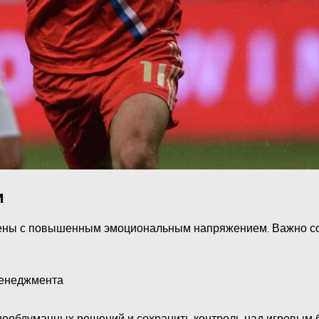
и
жены с повышенным эмоциональным напряжением. Важно с
менеджмента
необдуманных решений и сохранить контроль над игровым 