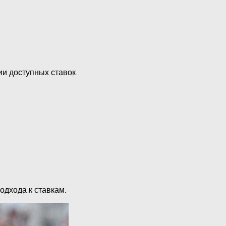
и доступных ставок.
одхода к ставкам.