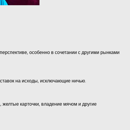
 перспективе, особенно в сочетании с другими рынками
 ставок на исходы, исключающие ничью.
, желтые карточки, владение мячом и другие