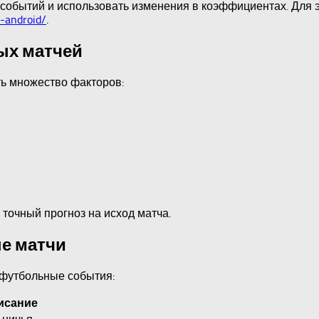
е событий и использовать изменения в коэффициентах. Для
a-android/
.
ых матчей
ь множество факторов:
точный прогноз на исход матча.
е матчи
 футбольные события:
исание