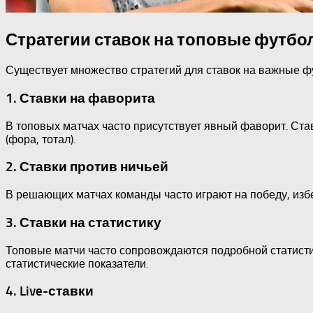
Стратегии ставок на топовые футб
Существует множество стратегий для ставок на важные ф
1. Ставки на фаворита
В топовых матчах часто присутствует явный фаворит. Ста
(фора, тотал).
2. Ставки против ничьей
В решающих матчах команды часто играют на победу, избе
3. Ставки на статистику
Топовые матчи часто сопровождаются подробной статистик
статистические показатели.
4. Live-ставки