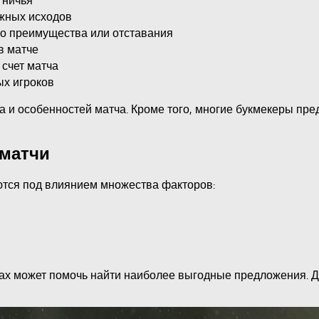
 ничья
ожных исходов
го преимущества или отставания
в матче
 счет матча
ых игроков
ка и особенностей матча. Кроме того, многие букмекеры пр
 матчи
тся под влиянием множества факторов:
ах может помочь найти наиболее выгодные предложения. Д