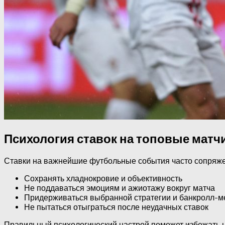
Психология ставок на топовые матч
Ставки на важнейшие футбольные события часто сопря
Сохранять хладнокровие и объективность
Не поддаваться эмоциям и ажиотажу вокруг матча
Придерживаться выбранной стратегии и банкролл-
Не пытаться отыграться после неудачных ставок
Правильный психологический настрой поможет избежать 