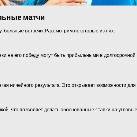
ольные матчи
утбольные встречи. Рассмотрим некоторые из них:
вки на его победу могут быть прибыльными в долгосрочной
гая ничейного результата. Это открывает возможности для
ой, что позволяет делать обоснованные ставки на угловые